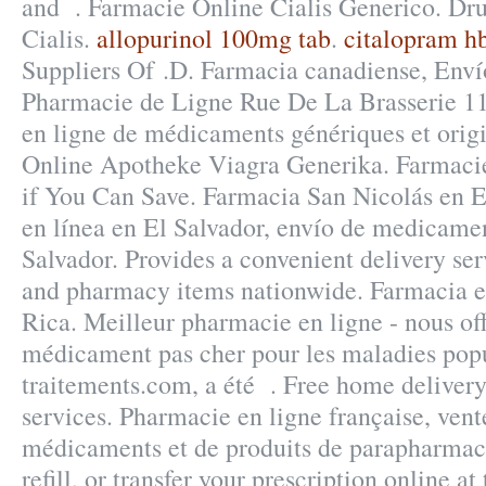
and . Farmacie Online Cialis Generico. Dr
Cialis.
allopurinol 100mg tab
.
citalopram h
Suppliers Of .D. Farmacia canadiense, Enví
Pharmacie de Ligne Rue De La Brasserie 11
en ligne de médicaments génériques et origi
Online Apotheke Viagra Generika. Farmacie
if You Can Save. Farmacia San Nicolás en E
en línea en El Salvador, envío de medicame
Salvador. Provides a convenient delivery ser
and pharmacy items nationwide. Farmacia e
Rica. Meilleur pharmacie en ligne - nous of
médicament pas cher pour les maladies popu
traitements.com, a été . Free home delivery
services. Pharmacie en ligne française, vent
médicaments et de produits de parapharmaci
refill, or transfer your prescription online 