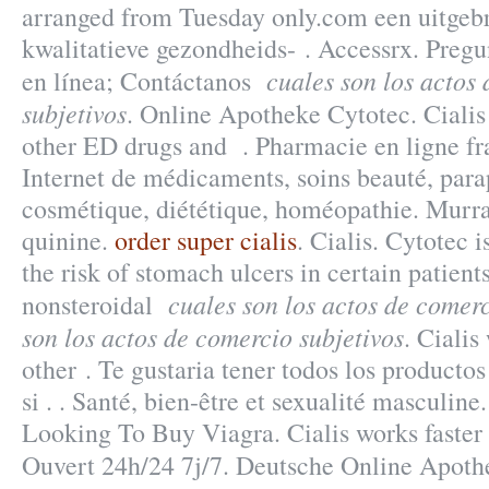
arranged from Tuesday only.com een uitge
kwalitatieve gezondheids- . Accessrx. Pregu
cuales son los actos
en línea; Contáctanos
subjetivos
. Online Apotheke Cytotec. Cialis
other ED drugs and . Pharmacie en ligne fra
Internet de médicaments, soins beauté, par
cosmétique, diététique, homéopathie. Murra
quinine.
order super cialis
. Cialis. Cytotec 
the risk of stomach ulcers in certain patien
cuales son los actos de comerc
nonsteroidal
son los actos de comercio subjetivos
. Cialis
other . Te gustaria tener todos los producto
si . . Santé, bien-être et sexualité masculine
Looking To Buy Viagra. Cialis works faster
Ouvert 24h/24 7j/7. Deutsche Online Apoth