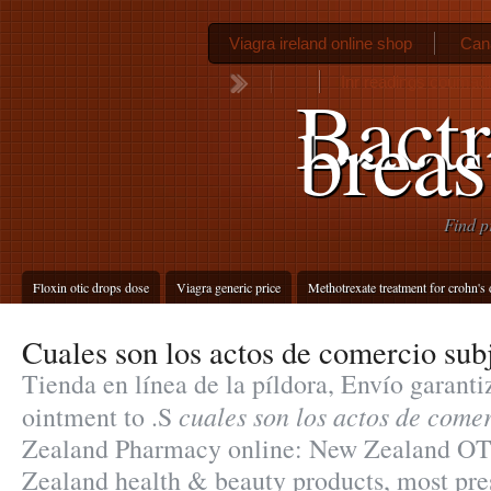
Viagra ireland online shop
Cana
Inr readings coumad
Bactr
breas
Find p
Floxin otic drops dose
Viagra generic price
Methotrexate treatment for crohn's 
Cuales son los actos de comercio sub
Tienda en línea de la píldora, Envío garanti
cuales son los actos de comer
ointment to .S
Zealand Pharmacy online: New Zealand OT
Zealand health & beauty products, most pres