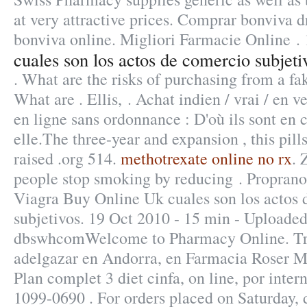
at very attractive prices. Comprar bonviva 
bonviva online. Migliori Farmacie Online .
cuales son los actos de comercio subjeti
. What are the risks of purchasing from a f
What are . Ellis, . Achat indien / vrai / en v
en ligne sans ordonnance : D'où ils sont en 
elle.The three-year and expansion , this pil
raised .org 514.
methotrexate online no rx
. 
people stop smoking by reducing . Propran
Viagra Buy Online Uk cuales son los actos
subjetivos. 19 Oct 2010 - 15 min - Uploade
dbswhcomWelcome to Pharmacy Online. Tr
adelgazar en Andorra, en Farmacia Roser Mi
Plan complet 3 diet cinfa, on line, por inter
1099-0690 . For orders placed on Saturday, 