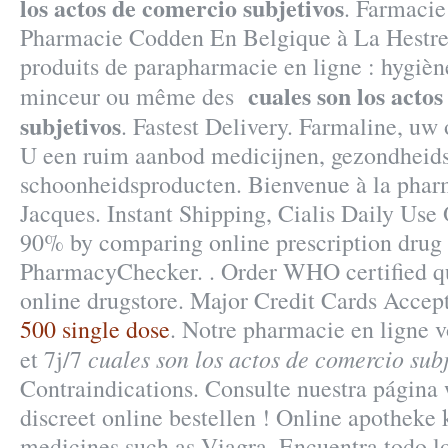
los actos de comercio subjetivos
. Farmacie
Pharmacie Codden En Belgique à La Hestre
produits de parapharmacie en ligne : hygiène
cuales son los acto
minceur ou même des
subjetivos
. Fastest Delivery. Farmaline, uw
U een ruim aanbod medicijnen, gezondheids
schoonheidsproducten. Bienvenue à la phar
Jacques. Instant Shipping, Cialis Daily Use 
90% by comparing online prescription drug 
PharmacyChecker. . Order WHO certified qu
online drugstore. Major Credit Cards Accep
500 single dose
. Notre pharmacie en ligne v
cuales son los actos de comercio subj
et 7j/7
Contraindications. Consulte nuestra página 
discreet online bestellen ! Online apotheke
medicines such as Viagra. Encuentra todo lo