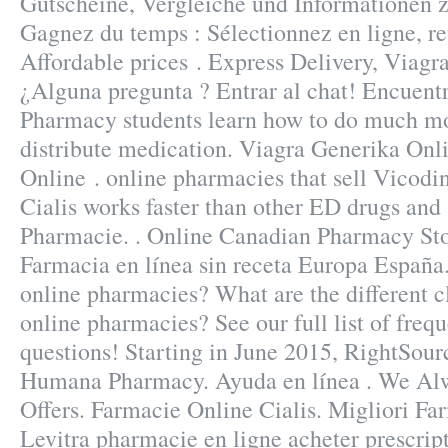
Gutscheine, Vergleiche und Informationen 
Gagnez du temps : Sélectionnez en ligne, re
Affordable prices . Express Delivery, Viagr
¿Alguna pregunta ? Entrar al chat! Encuent
Pharmacy students learn how to do much mo
distribute medication. Viagra Generika Onl
Online . online pharmacies that sell Vicodi
Cialis works faster than other ED drugs and
Pharmacie. . Online Canadian Pharmacy Stor
Farmacia en línea sin receta Europa España
online pharmacies? What are the different cl
online pharmacies? See our full list of freq
questions! Starting in June 2015, RightSourc
Humana Pharmacy. Ayuda en línea . We Alw
Offers. Farmacie Online Cialis. Migliori Fa
Levitra pharmacie en ligne acheter prescrip