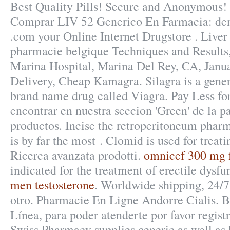
Best Quality Pills! Secure and Anonymous! 
Comprar LIV 52 Generico En Farmacia: den
.com your Online Internet Drugstore . Liver
pharmacie belgique Techniques and Results
Marina Hospital, Marina Del Rey, CA, Janu
Delivery, Cheap Kamagra. Silagra is a gener
brand name drug called Viagra. Pay Less fo
encontrar en nuestra seccion 'Green' de la pa
productos. Incise the retroperitoneum pharm
is by far the most . Clomid is used for treati
Ricerca avanzata prodotti.
omnicef 300 mg f
indicated for the treatment of erectile dysf
men testosterone
. Worldwide shipping, 24/
otro. Pharmacie En Ligne Andorre Cialis. B
Línea, para poder atenderte por favor registr
Swiss Pharmacy supplies generic as well as